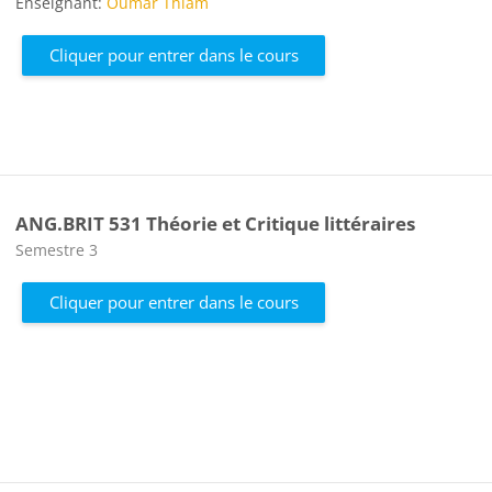
Enseignant:
Oumar Thiam
Cliquer pour entrer dans le cours
ANG.BRIT 531 Théorie et Critique littéraires
Catégorie de cours
Semestre 3
Cliquer pour entrer dans le cours