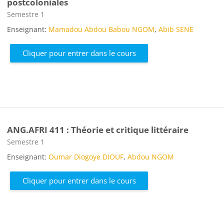
postcoloniales
Catégorie de cours
Semestre 1
Enseignant:
Mamadou Abdou Babou NGOM
,
Abib SENE
Cliquer pour entrer dans le cours
ANG.AFRI 411 : Théorie et critique littéraire
Catégorie de cours
Semestre 1
Enseignant:
Oumar Diogoye DIOUF
,
Abdou NGOM
Cliquer pour entrer dans le cours