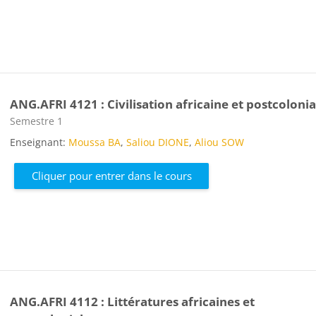
ANG.AFRI 4121 : Civilisation africaine et postcolonia
Catégorie de cours
Semestre 1
Enseignant:
Moussa BA
,
Saliou DIONE
,
Aliou SOW
Cliquer pour entrer dans le cours
ANG.AFRI 4112 : Littératures africaines et