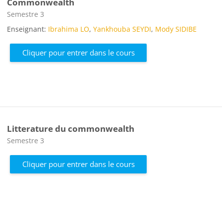
Commonwealth
Catégorie de cours
Semestre 3
Enseignant:
Ibrahima LO
,
Yankhouba SEYDI
,
Mody SIDIBE
Cliquer pour entrer dans le cours
Litterature du commonwealth
Catégorie de cours
Semestre 3
Cliquer pour entrer dans le cours