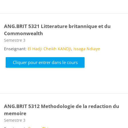
ANG.BRIT 5321 Litterature britannique et du
Commonwealth
Catégorie de cours
Semestre 3
Enseignant:
El Hadji Cheikh KANDJI
,
Issaga Ndiaye
Cliquer pour entrer dans le cours
ANG.BRIT 5312 Methodologie de la redaction du
memoire
Catégorie de cours
Semestre 3