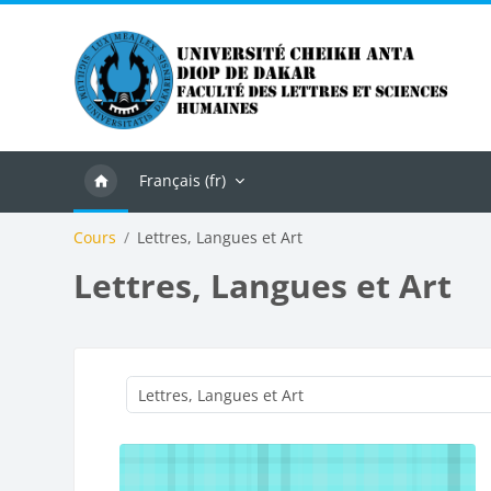
Passer au contenu principal
Français ‎(fr)‎
Cours
Lettres, Langues et Art
Lettres, Langues et Art