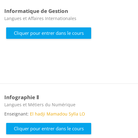
Informatique de Gestion
Catégorie de cours
Langues et Affaires Internationales
Cliquer pour entrer dans le cours
Infographie Ⅱ
Catégorie de cours
Langues et Métiers du Numérique
Enseignant:
El hadji Mamadou Sylla LO
Cliquer pour entrer dans le cours