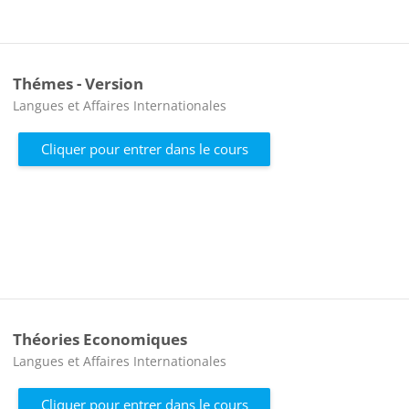
Thémes - Version
Catégorie de cours
Langues et Affaires Internationales
Cliquer pour entrer dans le cours
Théories Economiques
Catégorie de cours
Langues et Affaires Internationales
Cliquer pour entrer dans le cours