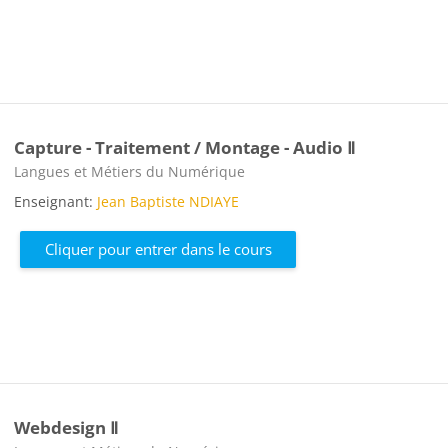
Capture - Traitement / Montage - Audio Ⅱ
Catégorie de cours
Langues et Métiers du Numérique
Enseignant:
Jean Baptiste NDIAYE
Cliquer pour entrer dans le cours
Webdesign Ⅱ