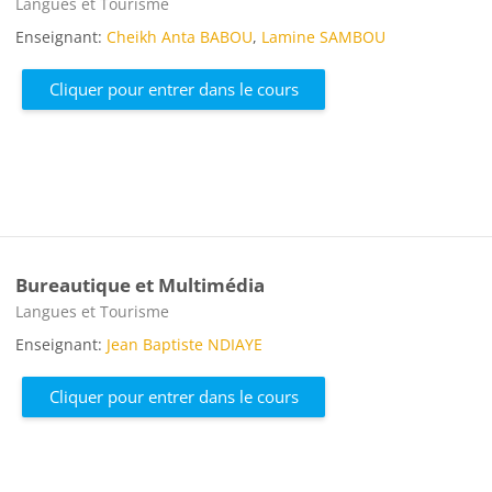
Catégorie de cours
Langues et Tourisme
Enseignant:
Cheikh Anta BABOU
,
Lamine SAMBOU
Cliquer pour entrer dans le cours
Bureautique et Multimédia
Catégorie de cours
Langues et Tourisme
Enseignant:
Jean Baptiste NDIAYE
Cliquer pour entrer dans le cours