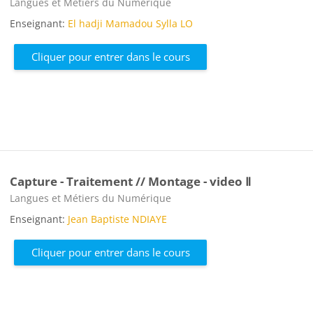
Catégorie de cours
Langues et Métiers du Numérique
Enseignant:
El hadji Mamadou Sylla LO
Cliquer pour entrer dans le cours
Capture - Traitement // Montage - video Ⅱ
Catégorie de cours
Langues et Métiers du Numérique
Enseignant:
Jean Baptiste NDIAYE
Cliquer pour entrer dans le cours