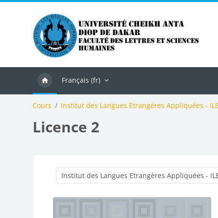
Passer au contenu principal
Français ‎(fr)‎
Cours
Institut des Langues Etrangères Appliquées - IL
Licence 2