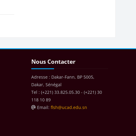
Blocs
Passer Nous Contacter
Nous Contacter
Adresse : Dakar-Fann, BP 5005,
Dakar, Sénégal
Tel : (+221) 33.825.05.30 - (+221) 30
118 10 89
Email:
flsh@ucad.edu.sn