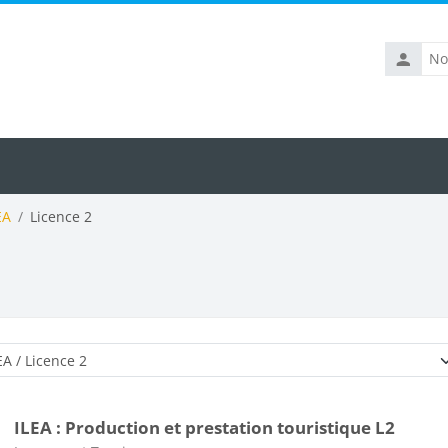
Nom
d’utilisat
EA
Licence 2
Catégories de cours
ILEA : Production et prestation touristique L2