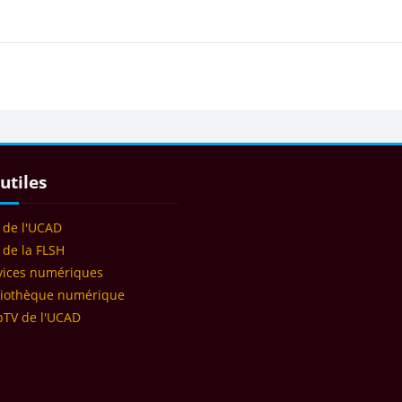
Blocs
s
ns utiles
utiles
e de l'UCAD
e de la FLSH
vices numériques
he 2 août
liothèque numérique
TV de l'UCAD
he 9 août
t
he 16 août
t
he 23 août