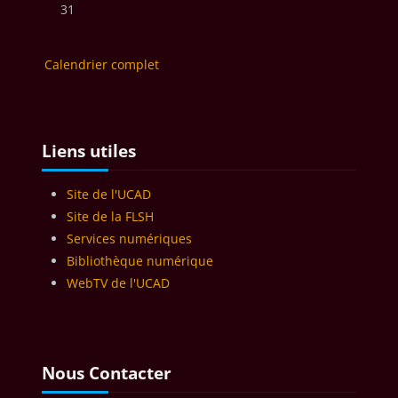
Aucun événement, lundi 31 août
31
Calendrier complet
Blocs
Passer Liens utiles
Liens utiles
Site de l'UCAD
Site de la FLSH
Services numériques
Bibliothèque numérique
WebTV de l'UCAD
Blocs
Blocs
Passer Nous Contacter
Nous Contacter