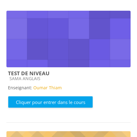
TEST DE NIVEAU
Catégorie de cours
SAMA ANGLAIS
Enseignant:
Oumar Thiam
Cliquer pour entrer dans le cours