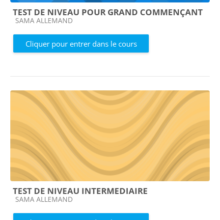
TEST DE NIVEAU POUR GRAND COMMENÇANT
Catégorie de cours
SAMA ALLEMAND
Cliquer pour entrer dans le cours
TEST DE NIVEAU INTERMEDIAIRE
Catégorie de cours
SAMA ALLEMAND