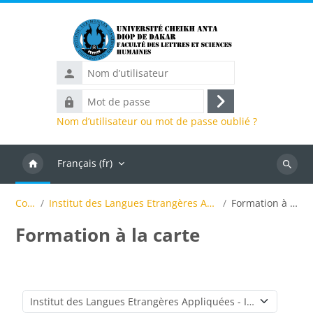
Passer au contenu principal
Nom
d’utilisateur
Mot
Connexion
de
Nom d’utilisateur ou mot de passe oublié ?
passe
Français ‎(fr)‎
Recher
des
Cours
Institut des Langues Etrangères Appliquées - ILEA
Formation à la carte
cours
Formation à la carte
Catégories de cours